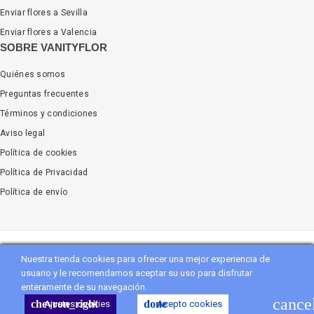
Enviar flores a Sevilla
Enviar flores a Valencia
SOBRE VANITYFLOR
Quiénes somos
Preguntas frecuentes
Términos y condiciones
Aviso legal
Política de cookies
Política de Privacidad
Política de envío
Nuestra tienda cookies para ofrecer una mejor experiencia de
Copyright
Vanityflor.es
. All Rights Reserved
usuario y le recomendamos aceptar su uso para disfrutar
enteramente de su navegación.
shopping_cart
Carro
(0)
cance
chevron_right
done
Ajustes cookies
Acepto cookies