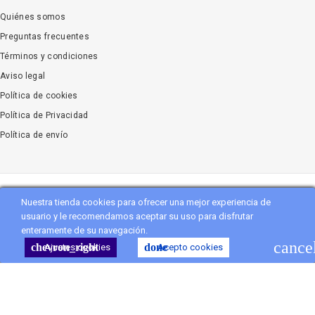
Quiénes somos
Preguntas frecuentes
Términos y condiciones
Aviso legal
Política de cookies
Política de Privacidad
Política de envío
Nuestra tienda cookies para ofrecer una mejor experiencia de
Copyright
Vanityflor.es
. All Rights Reserved
usuario y le recomendamos aceptar su uso para disfrutar
enteramente de su navegación.
shopping_cart
Carro
(0)
cance
chevron_right
done
Ajustes cookies
Acepto cookies