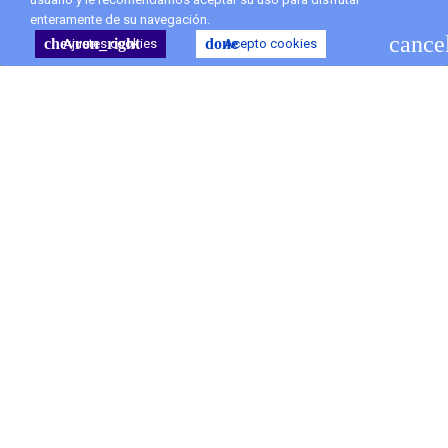
enteramente de su navegación.
shopping_cart
Carro
(0)
cance
chevron_right
done
Ajustes cookies
Acepto cookies