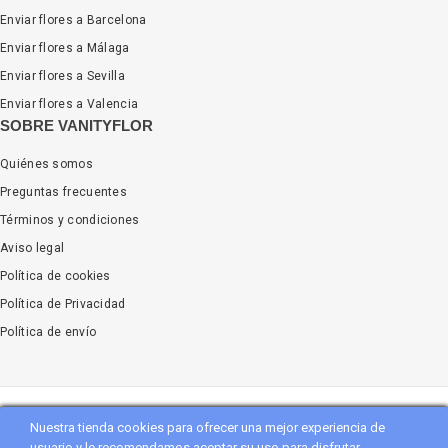
Enviar flores a Barcelona
Enviar flores a Málaga
Enviar flores a Sevilla
Enviar flores a Valencia
SOBRE VANITYFLOR
Quiénes somos
Preguntas frecuentes
Términos y condiciones
Aviso legal
Política de cookies
Política de Privacidad
Política de envío
Nuestra tienda cookies para ofrecer una mejor experiencia de
Copyright
Vanityflor.es
. All Rights Reserved
usuario y le recomendamos aceptar su uso para disfrutar