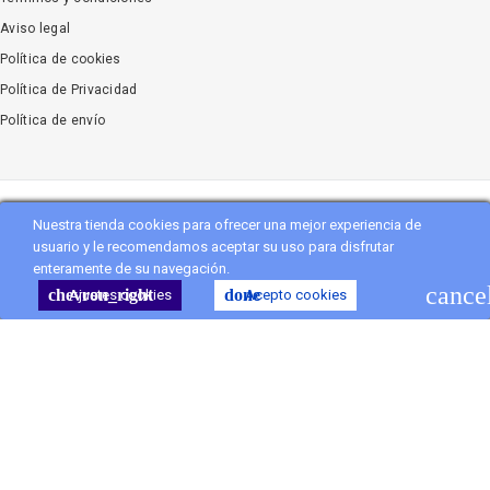
Aviso legal
Política de cookies
Política de Privacidad
Política de envío
Nuestra tienda cookies para ofrecer una mejor experiencia de
Copyright
Vanityflor.es
. All Rights Reserved
usuario y le recomendamos aceptar su uso para disfrutar
enteramente de su navegación.
shopping_cart
Carro
(0)
cance
chevron_right
done
Ajustes cookies
Acepto cookies