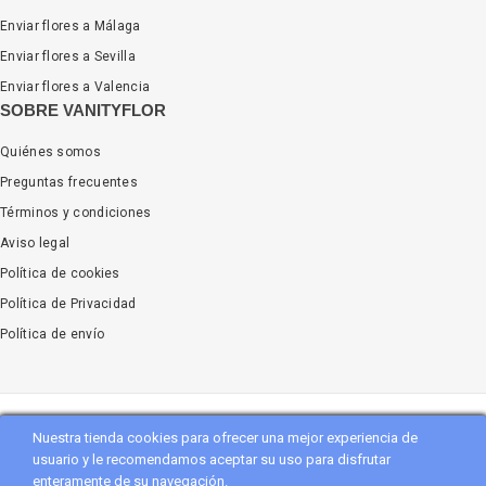
Enviar flores a Málaga
Enviar flores a Sevilla
Enviar flores a Valencia
SOBRE VANITYFLOR
Quiénes somos
Preguntas frecuentes
Términos y condiciones
Aviso legal
Política de cookies
Política de Privacidad
Política de envío
Nuestra tienda cookies para ofrecer una mejor experiencia de
Copyright
Vanityflor.es
. All Rights Reserved
usuario y le recomendamos aceptar su uso para disfrutar
enteramente de su navegación.