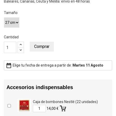
Baleares, Canarias, Ceuta y Melilla: envío en 48 horas
Tamaño
Cantidad
Comprar
date_range
Elige tu fecha de entrega a partir de:
Martes 11 Agosto
Accesorios indispensables
Caja de bombones Nestlé (22 unidades)
14,00 €