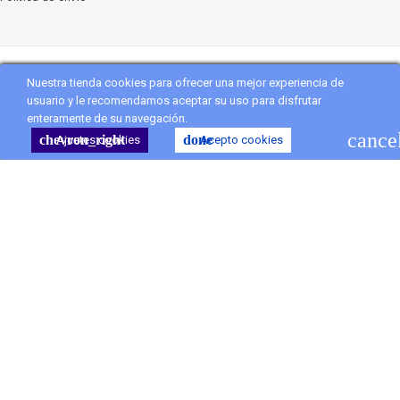
Nuestra tienda cookies para ofrecer una mejor experiencia de
Copyright
Vanityflor.es
. All Rights Reserved
usuario y le recomendamos aceptar su uso para disfrutar
enteramente de su navegación.
shopping_cart
Carro
(0)
cance
chevron_right
done
Ajustes cookies
Acepto cookies