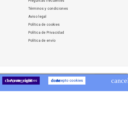
Preguntas frecuentes
Términos y condiciones
Aviso legal
Política de cookies
Política de Privacidad
Política de envío
shopping_cart
cance
Carro
(0)
chevron_right
done
Ajustes cookies
Acepto cookies