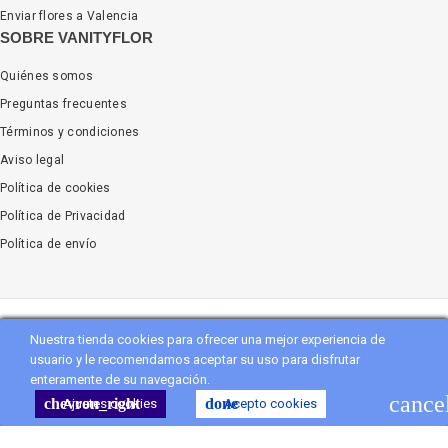
Enviar flores a Valencia
SOBRE VANITYFLOR
Quiénes somos
Preguntas frecuentes
Términos y condiciones
Aviso legal
Política de cookies
Política de Privacidad
Política de envío
Nuestra tienda cookies para ofrecer una mejor experiencia de
Copyright
Vanityflor.es
. All Rights Reserved
usuario y le recomendamos aceptar su uso para disfrutar
enteramente de su navegación.
shopping_cart
Carro
(0)
cance
chevron_right
done
Ajustes cookies
Acepto cookies