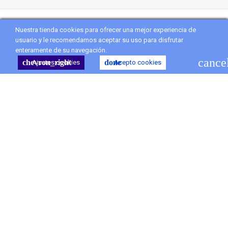
Nuestra tienda cookies para ofrecer una mejor experiencia de
Copyright
Vanityflor.es
. All Rights Reserved
usuario y le recomendamos aceptar su uso para disfrutar
enteramente de su navegación.
shopping_cart
Carro
(0)
cance
chevron_right
done
Ajustes cookies
Acepto cookies