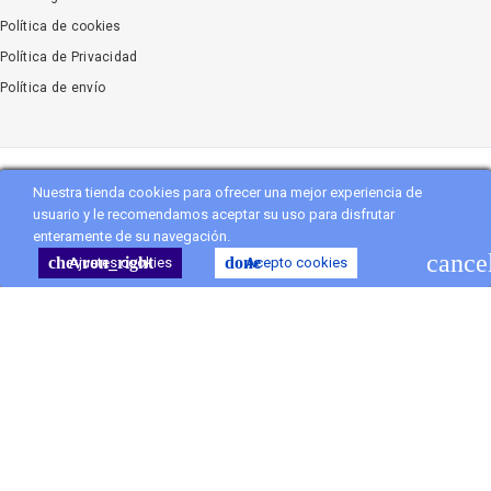
Política de cookies
Política de Privacidad
Política de envío
Nuestra tienda cookies para ofrecer una mejor experiencia de
Copyright
Vanityflor.es
. All Rights Reserved
usuario y le recomendamos aceptar su uso para disfrutar
enteramente de su navegación.
shopping_cart
Carro
(0)
cance
chevron_right
done
Ajustes cookies
Acepto cookies